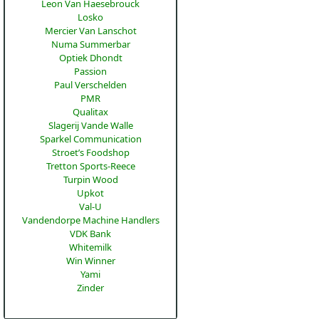
Leon Van Haesebrouck
Losko
Mercier Van Lanschot
Numa Summerbar
Optiek Dhondt
Passion
Paul Verschelden
PMR
Qualitax
Slagerij Vande Walle
Sparkel Communication
Stroet’s Foodshop
Tretton Sports-Reece
Turpin Wood
Upkot
Val-U
Vandendorpe Machine Handlers
VDK Bank
Whitemilk
Win Winner
Yami
Zinder