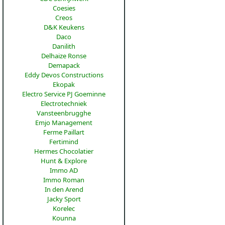
Coesies
Creos
D&K Keukens
Daco
Danilith
Delhaize Ronse
Demapack
Eddy Devos Constructions
Ekopak
Electro Service PJ Goeminne
Electrotechniek
Vansteenbrugghe
Emjo Management
Ferme Paillart
Fertimind
Hermes Chocolatier
Hunt & Explore
Immo AD
Immo Roman
In den Arend
Jacky Sport
Korelec
Kounna